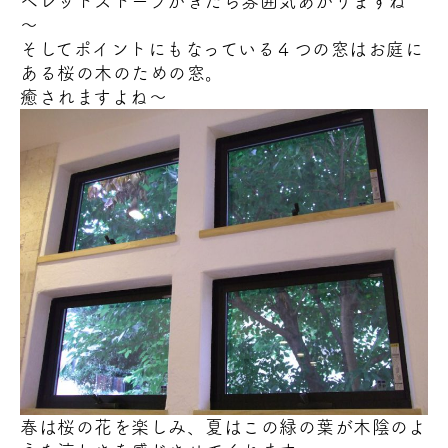
ペレットストーブがきたら雰囲気あがりますね
～
そしてポイントにもなっている４つの窓はお庭に
ある桜の木
のための窓。
癒されますよね～
春は桜の花
を楽しみ、夏はこの緑
の葉が木陰のよ