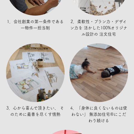
1．会社創業の第一条件である
2．柔軟性・プラン力・デザイ
一物件一担当制
ン力を
活かした100%オリジナ
ル設計の
注文住宅
3．心から喜んで頂きたい、
そ
4．「身体に良くないものは使
のために最善を尽くす情熱
わない」
無添加住宅®にこだ
わり続ける