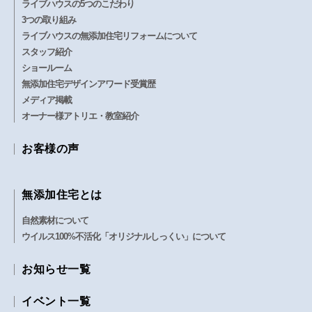
ライブハウスの5つのこだわり
委託先等の会社にお客様の個人情報を開示す
3つの取り組み
ることがあります。この場合、開示する個人
ライブハウスの無添加住宅リフォームについて
情報は、必要な範囲のみに限定し、開示先に
スタッフ紹介
対して契約等によりお客様の個人情報の管理
ショールーム
を徹底します。
無添加住宅デザインアワード受賞歴
メディア掲載
オーナー様アトリエ・教室紹介
当社では、当サイトが保有する個人情報に関
して適用される法令、規範を遵守するととも
お客様の声
に、上記の項目における取り組みを適宜見直
し、改善していきます。
無添加住宅とは
自然素材について
著作権について
ウイルス100%不活化「オリジナルしっくい」について
本ウェブサイト上の画像、デザイン、音楽、
お知らせ一覧
映像の著作権は当社に帰属します。また、個
別に当社以外の著作権者の表示があるものに
イベント一覧