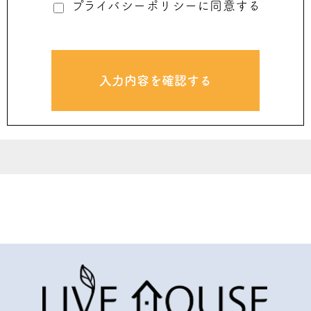
3. 当社は予告なしに、本ウェブサイト上の
プライバシーポリシーに同意する
情報を変更、本ウェブサイト運営の中断また
は中止させていただくことがあります。その
際に発生したあらゆる損害について、当社は
その責任を負うものではありません。
4. 本ウェブサイトからリンクしているウェ
ブサイト（以下、リンク先サイト）の内容の
すべては、各々のリンク先サイトに帰属する
ものであり、当社は一切関知いたしません。
また、これらリンク先サイトの利用によって
発生したあらゆる損害について、当社はその
責任を負うものではありません。
5. 本ウェブサイトに掲載しているメールア
ドレス宛てに送信していただいたメールにつ
いて、当社は必ずしも回答の義務を負うもの
ではありません。また、当社とのメール送受
信によって発生したあらゆる損害について、