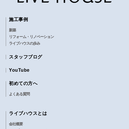
当社はその責任を負うものではありません。
施工事例
個人情報の取り扱いについて
新築
リフォーム・リノベーション
1. 当社がお客様の個人情報を収集させてい
ライブハウスの歩み
ただく場合は、利用目的を明示 し、それ以
外の目的に無断で利用しないものとします。
スタッフブログ
2. 当社は、お客様の個人情報について、お
客様の承諾が無い限り第三者に開示、提供を
YouTube
一切いたしません。ただし、以下に該当する
初めての方へ
場合はこの限りではないものとします。
・お客様に個人情報の開示について、
よくある質問
ご同意いただいている場合。
・法律又は官公庁の要請により開示が
ライブハウスとは
必要な場合。
・当サイトの運営に必要な場合、業務
会社概要