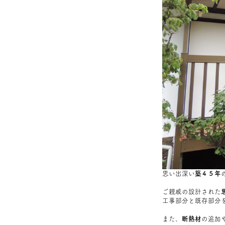
思い出深い
築４５年
ご親戚の設計された
工事部分と既存部分
また、
断熱材
の追加