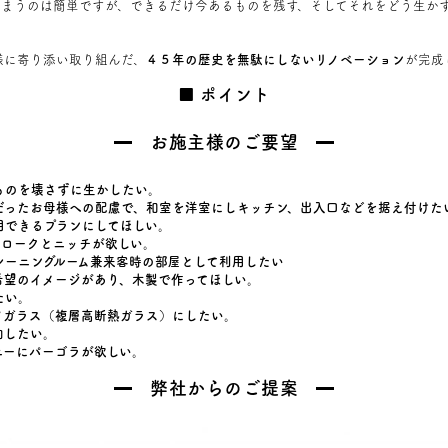
しまうのは簡単ですが、できるだけ今あるものを残す、そしてそれをどう生か
様に寄り添い取り組んだ、
４５年の歴史を無駄にしないリノベーション
が完成
ポイント
お施主様のご要望
ものを壊さずに生かしたい。
だったお母様への配慮で、和室を洋室にしキッチン、出入口などを据え付けた
用できるプランにしてほしい。
クロークとニッチが欲しい。
レーニングルーム兼来客時の部屋として利用したい
希望のイメージがあり、木製で作ってほしい。
たい。
ペアガラス（複層高断熱ガラス）にしたい。
加したい。
ニーにパーゴラが欲しい。
弊社からのご提案