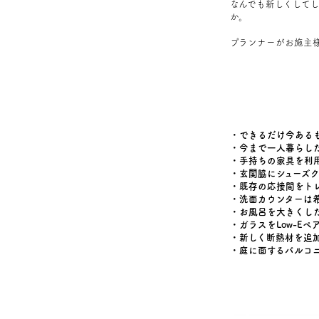
なんでも新しくして
か。
プランナーがお施主
・できるだけ今ある
・今まで一人暮らし
・手持ちの家具を利
・玄関脇にシューズ
・既存の応接間をト
・洗面カウンターは
・お風呂を大きくし
・ガラスをLow-E
・新しく断熱材を追
・庭に面するバルコ