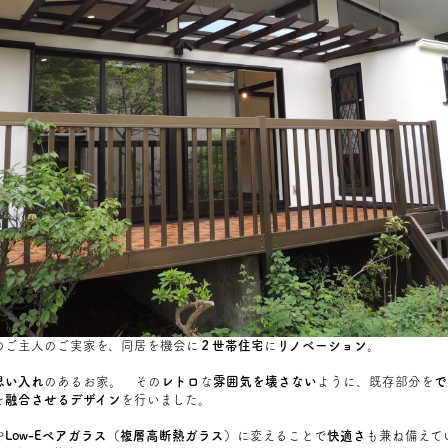
のご主人のご実家を、同居を機会に
２世帯住宅
に
リノベーション
。
思い入れ
のあるお家。 その
レトロ
な
雰囲気を壊さない
ように、既存部分を
で
を
融合させるデザイン
を行いました。
や
Low-Eペアガラス（複層高断熱ガラス）
に変えることで
快適さ
も兼ね備えて