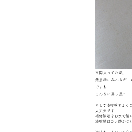
玄関入っての壁。
無意識にみんながこ
ですね
こんなに真っ黒～
そして漆喰壁でよく
大丈夫です
補修漆喰をお水で溶
漆喰壁はコテ跡がつ
次はキッチンシンク