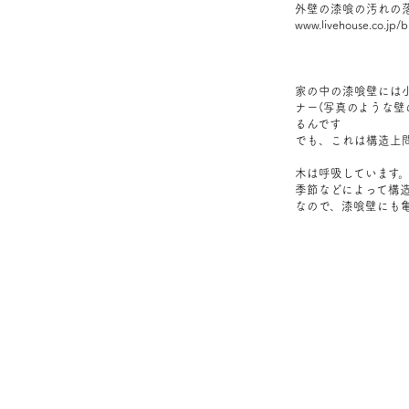
外壁の漆喰の汚れの
www.livehouse.co.jp/b
家の中の漆喰壁には
ナー(写真のような壁
るんです
でも、これは構造上
木は呼吸しています
季節などによって構
なので、漆喰壁にも