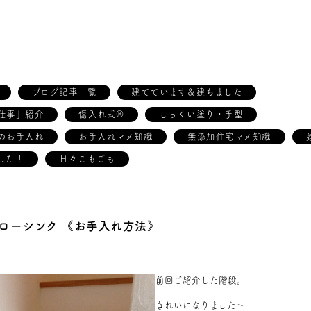
ブログ記事一覧
建てています＆建ちました
仕事」紹介
傷入れ式®
しっくい塗り・手型
のお手入れ
お手入れマメ知識
無添加住宅マメ知識
した！
日々こもごも
ローシンク 《お手入れ方法》
前回ご紹介した階段。
きれい
になりました～