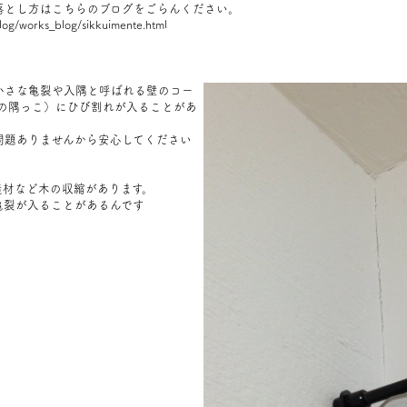
落とし方はこちらのブログ
をごらんください。
log/works_blog/sikkuimente.html
小さな亀裂や入隅と呼ばれる壁のコー
の隅っこ）
にひび割れが入ることがあ
問題ありませんから安心してください
。
造材など木の収縮があります。
亀裂が入ることがあるんです