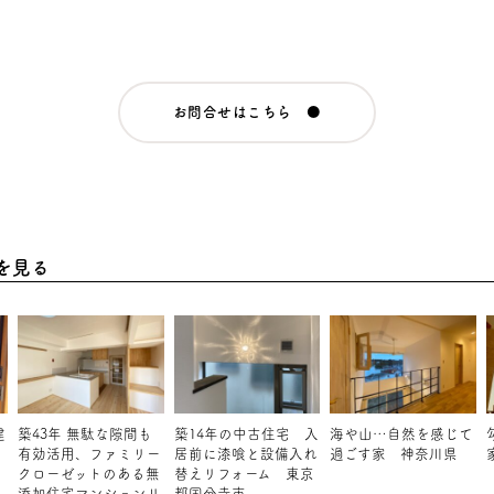
お問合せはこちら ●
を見る
建
築43年 無駄な隙間も
築14年の中古住宅 入
海や山…自然を感じて
有効活用、ファミリー
居前に漆喰と設備入れ
過ごす家 神奈川県
クローゼットのある無
替えリフォーム 東京
添加住宅マンションリ
都国分寺市