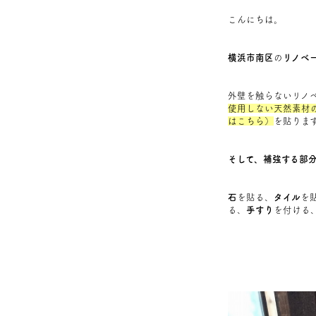
こんにちは。
横浜市南区
の
リノベ
外壁を触らないリノ
使用しない天然素材
はこちら）
を貼りま
そして、補強する部
石
を貼る、
タイル
を
る、
手すり
を付ける