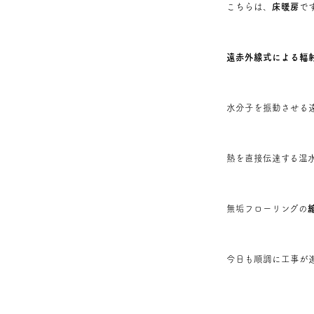
こちらは、
床暖房
で
遠赤外線式による輻
水分子を振動させる
熱を直接伝達する温
無垢フローリングの
今日も順調に工事が