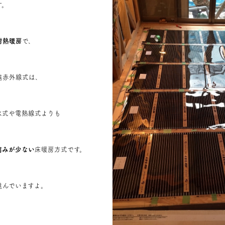
す。
射熱暖房
で、
遠赤外線式は、
水式や電熱線式よりも
縮みが少ない
床暖房方式です。
進んでいますよ。