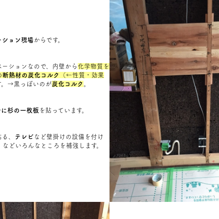
ーション現場
からです。
ベーションなので、内壁から
化学物質を
の
断熱材の炭化コルク
（
←性質・効果
す。→黒っぽいのが
炭化コルク
。
分に杉の一枚板
を貼っています。
貼る、
テレビ
など壁掛けの設備を付け
、などいろんなところを補強します。