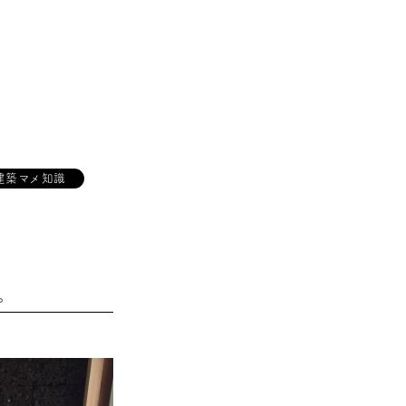
建築マメ知識
。