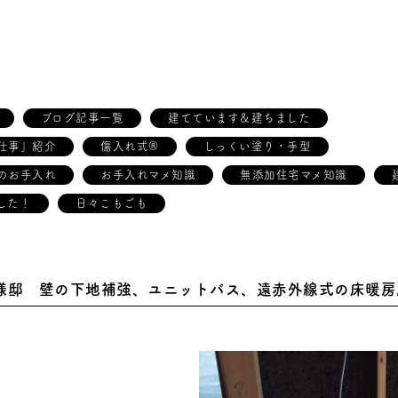
ブログ記事一覧
建てています＆建ちました
仕事」紹介
傷入れ式®
しっくい塗り・手型
のお手入れ
お手入れマメ知識
無添加住宅マメ知識
した！
日々こもごも
様邸 壁の下地補強、ユニットバス、遠赤外線式の床暖房