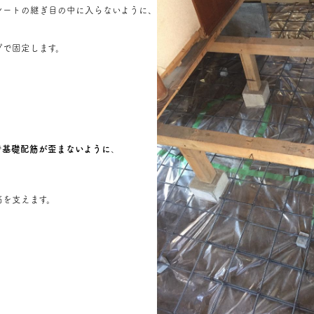
シートの継ぎ目の中に入らないように、
プで固定します。
で
基礎配筋が歪まないように
、
筋を支えます。