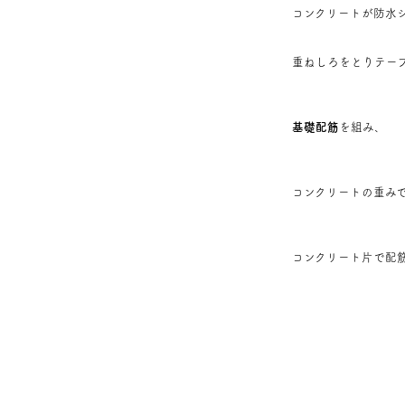
コンクリートが防水
重ねしろをとりテー
基礎配筋
を組み、
コンクリートの重み
コンクリート片で配