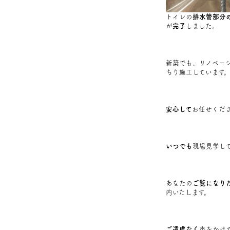
トイレの
排水管部分
が
完了
しました。
新築でも、リノベー
ちり施工しています
安心して
お任せくだ
いつでも
現場見学し
あなたの
ご覧になり
内いたします。
ご遠慮なく
声をかけ