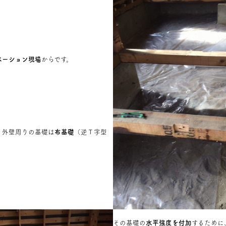
ベーション現場
からです。
、外壁周りの基礎は
布基礎
（逆Ｔ字型
その基礎の
水平強度を付加
するために