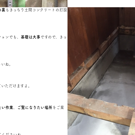
の裏
もきっちり土間コンクリートの打設
ションでも、
基礎は大事
ですので、きっ
。
さいね。
ていただけますよ。
たい作業
、
ご覧になりたい場所
をご案
てくださいね。