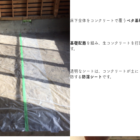
床下全体をコンクリートで覆う
ベタ基
基礎配筋
を組み、生コンクリートを打
す。
透明なシートは、コンクリートが土に
防する
防湿シート
です。