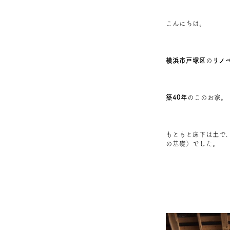
こんにちは。
横浜市戸塚区
の
リノ
築40年
のこのお家。
もともと床下は
土
で
の基礎）でした。