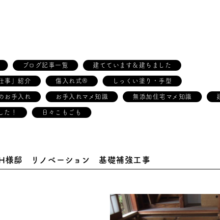
ブログ記事一覧
建てています＆建ちました
仕事」紹介
傷入れ式®
しっくい塗り・手型
のお手入れ
お手入れマメ知識
無添加住宅マメ知識
した！
日々こもごも
H様邸 リノベーション 基礎補強工事