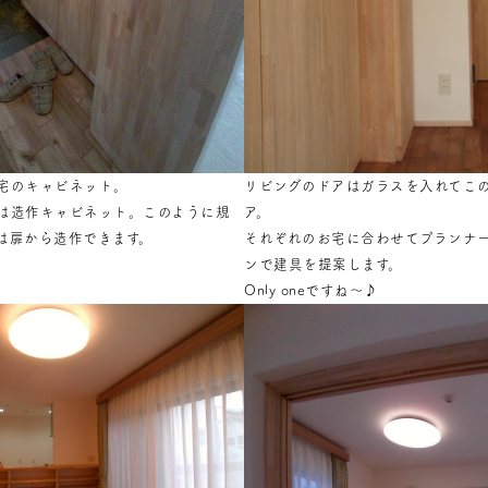
宅のキャビネット。
リビングのドアはガラスを入れてこ
は造作キャビネット。このように規
ア。
は扉から造作できます。
それぞれのお宅に合わせてプランナ
ンで建具を提案します。
Only oneですね～♪