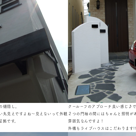
の樋隠し。
クールーフのアプローチ良い感じ♪
い丸見えですよね～見えないって外観
２つの門袖の間にはちゃんと照明が
証拠です。
雰囲気なんですよ！
外構もライブハウスはこだわります!!