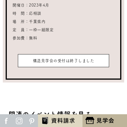
開催日：
2023年4月
時 間：
応相談
場 所：
千葉県内
定 員：
一枠一組限定
参加費：
無料
構造見学会の受付は終了しました
関連のイベント情報を見る