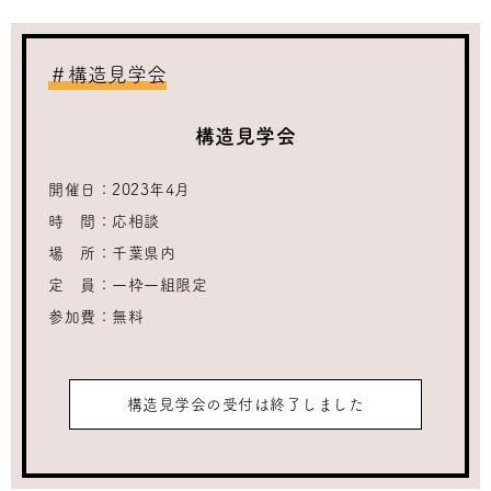
＃構造見学会
構造見学会
開催日：
2023年4月
時 間：
応相談
場 所：
千葉県内
定 員：
一枠一組限定
参加費：
無料
構造見学会の受付は終了しました