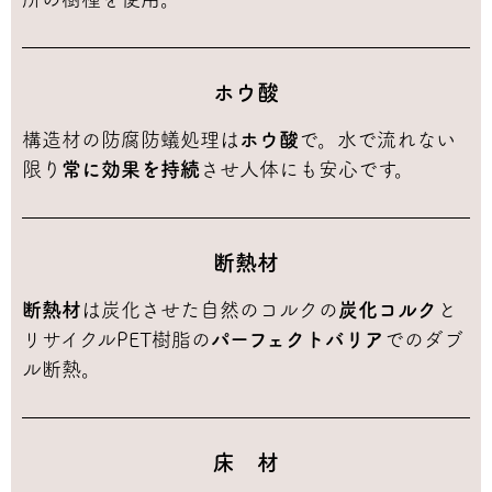
ホウ酸
構造材の防腐防蟻処理は
ホウ酸
で。水で流れない
限り
常に効果を持続
させ人体にも安心です。
断熱材
断熱材
は炭化させた自然のコルクの
炭化コルク
と
リサイクルPET樹脂の
パーフェクトバリア
でのダブ
ル断熱。
床 材