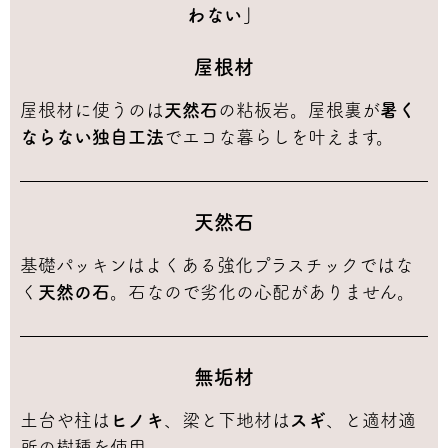
わない」
屋根材
屋根材に使うのは
天然石
の粘板岩。屋根裏が
暑く
ならない独自工法
でエコな暮らしを叶えます。
天然石
基礎パッキンはよくある強化プラスチックではな
く
天然の石
。石なので劣化の心配がありません。
無垢材
土台や柱は
ヒノキ
、梁と下地材は
スギ
、と適材適
所の樹種を使用。