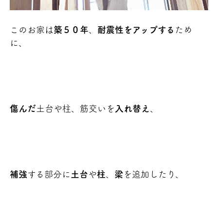
このお家は
築５０年
、
耐震性をアップする
ため
に、
傷んだ
土台や柱、筋交いを
入れ替え
、
補強
する部分に
土台
や
柱
、
梁
を追加したり、