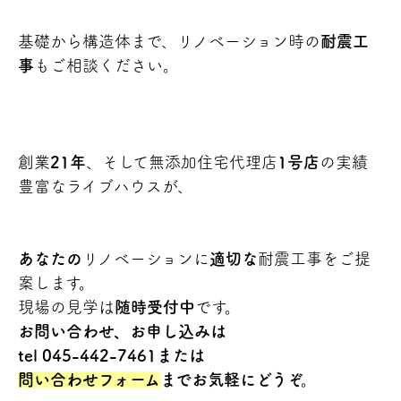
基礎から構造体まで、リノベーション時の
耐震工
事
もご相談ください。
創業
21年
、そして無添加住宅代理店
1号店
の実績
豊富なライブハウスが、
あなたの
リノベーションに
適切な
耐震工事をご提
案します。
現場の見学は
随時受付中
です。
お問い合わせ、お申し込みは
tel 045-442-7461または
問い合わせフォーム
までお気軽にどうぞ。