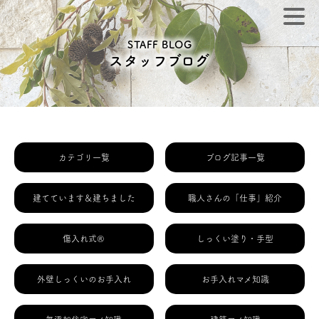
STAFF BLOG
スタッフブログ
カテゴリ一覧
ブログ記事一覧
建てています＆建ちました
職人さんの「仕事」紹介
傷入れ式®
しっくい塗り・手型
外壁しっくいのお手入れ
お手入れマメ知識