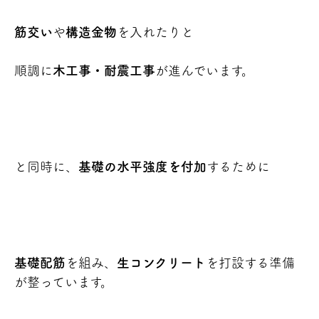
筋交い
や
構造金物
を入れたりと
順調に
木工事・耐震工事
が進んでいます。
と同時に、
基礎の水平強度を付加
するために
基礎配筋
を組み、
生コンクリート
を打設する準備
が整っています。