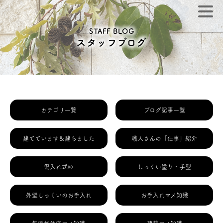
STAFF BLOG
スタッフブログ
カテゴリ一覧
ブログ記事一覧
建てています＆建ちました
職人さんの「仕事」紹介
傷入れ式®
しっくい塗り・手型
外壁しっくいのお手入れ
お手入れマメ知識