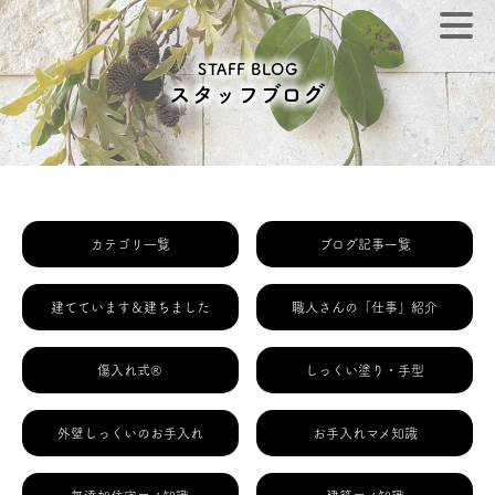
STAFF BLOG
スタッフブログ
カテゴリ一覧
ブログ記事一覧
建てています＆建ちました
職人さんの「仕事」紹介
傷入れ式®
しっくい塗り・手型
外壁しっくいのお手入れ
お手入れマメ知識