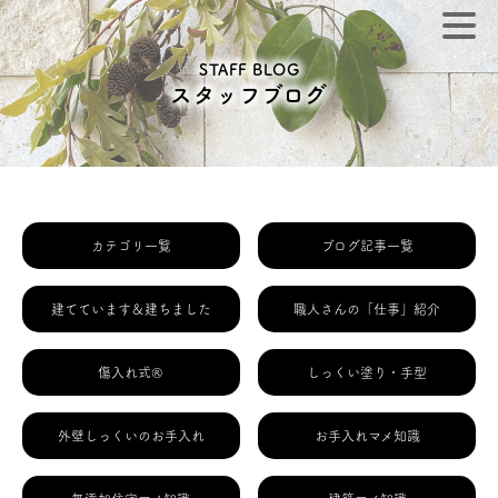
STAFF BLOG
スタッフブログ
カテゴリ一覧
ブログ記事一覧
建てています＆建ちました
職人さんの「仕事」紹介
傷入れ式®
しっくい塗り・手型
外壁しっくいのお手入れ
お手入れマメ知識