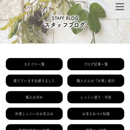
STAFF BLOG
スタッフブログ
カテゴリ一覧
ブログ記事一覧
建てています＆建ちました
職人さんの「仕事」紹介
傷入れ式®
しっくい塗り・手型
外壁しっくいのお手入れ
お手入れマメ知識