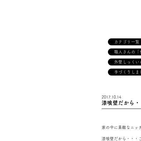
カテゴリ一覧
職人さんの「
外壁しっくい
手づくりしま
2017.10.14
漆喰壁だから・
家の中に素敵なニッ
漆喰壁だから・・・