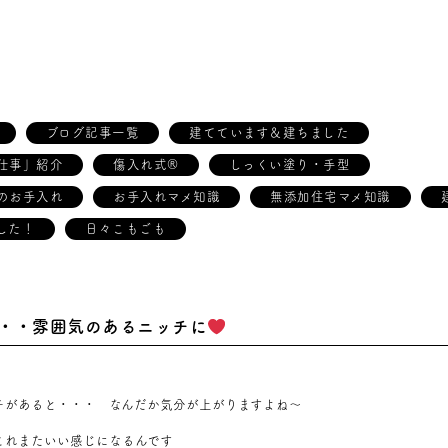
ブログ記事一覧
建てています＆建ちました
仕事」紹介
傷入れ式®
しっくい塗り・手型
のお手入れ
お手入れマメ知識
無添加住宅マメ知識
した！
日々こもごも
・・雰囲気のあるニッチに
チがあると・・・ なんだか気分が上がり
ますよね～
これまたいい感じになるんです