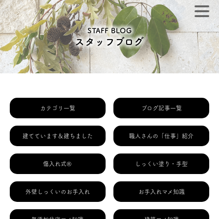
STAFF BLOG
スタッフブログ
カテゴリ一覧
ブログ記事一覧
建てています＆建ちました
職人さんの「仕事」紹介
傷入れ式®
しっくい塗り・手型
外壁しっくいのお手入れ
お手入れマメ知識