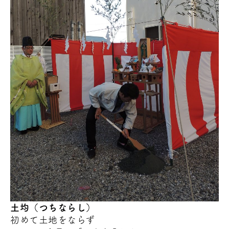
土均（つちならし）
初めて土地をならず