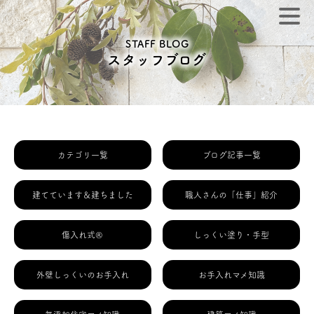
STAFF BLOG
スタッフブログ
カテゴリ一覧
ブログ記事一覧
建てています＆建ちました
職人さんの「仕事」紹介
傷入れ式®
しっくい塗り・手型
外壁しっくいのお手入れ
お手入れマメ知識