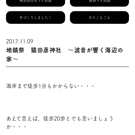
無添加住宅マメ知識
建築マメ知識
手づくりしました！
日々こもごも
2017.11.09
地鎮祭 猿田彦神社 ～波音が響く海辺の
家～
海岸まで
徒歩1分もかからない・・・
あえて言えば、徒歩20歩とでも言いましょう
か・・・