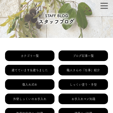
STAFF BLOG
スタッフブログ
カテゴリ一覧
ブログ記事一覧
建てています＆建ちました
職人さんの「仕事」紹介
傷入れ式®
しっくい塗り・手型
外壁しっくいのお手入れ
お手入れマメ知識