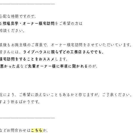
＿＿＿＿＿＿＿＿＿＿＿＿＿＿
心配な時期ですので、
る
現場見学・オーナー様宅訪問
をご希望の方は
相談ください。
成後もお施主様のご厚意で、オーナー様宅訪問をさせていただいています
皆さんには、
ライブハウスに限らずどの工務店さんででも、
様宅訪問をすることをおススメ
します。
 悪かった点
など
先輩オーナー様に率直に聞かれる
のが、
況により、ご希望に添えないこともあるかと存じますが、ご了承ください
すよう祈るばかりです。
＿＿＿＿＿＿＿＿＿＿＿＿＿＿
などお問合わせは
こちら
か、