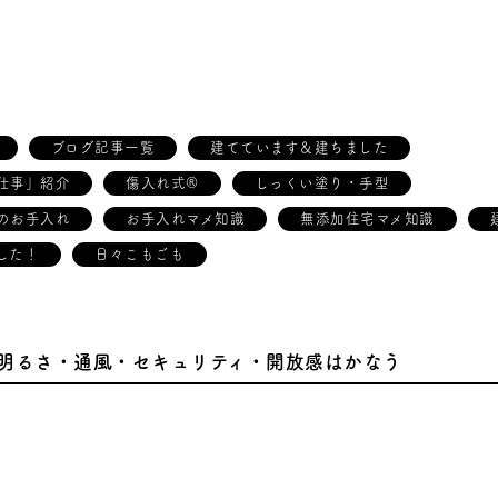
ブログ記事一覧
建てています＆建ちました
仕事」紹介
傷入れ式®
しっくい塗り・手型
のお手入れ
お手入れマメ知識
無添加住宅マメ知識
した！
日々こもごも
明るさ・通風・セキュリティ・開放感はかなう