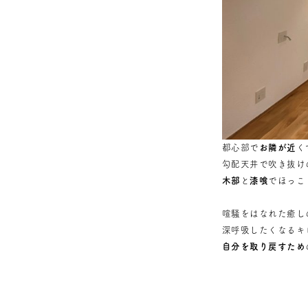
都心部で
お隣が近
く
勾配天井で吹き抜け
木部
と
漆喰
でほっこ
喧騒をはなれた癒し
深呼吸したくなるキ
自分を取り戻すため