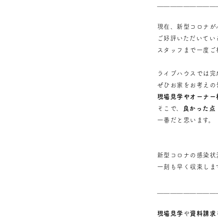
＿＿＿＿＿＿＿＿＿
現在、新型コロナが
ご好評いただいてい
スタッフまで一度ご
ライブハウスでは完
ぜひお家をお考えの
現場見学やオーナー
そこで、
良かった点
一番だと思います。
新型コロナの感染状
一刻も早く収束しま
＿＿＿＿＿＿＿＿＿
現場見学
や
資料請求