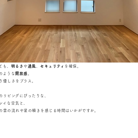
ても、
明るさ
や
通風
、
セキュリティ
を確保。
のような
開放感
。
り優しさをプラス。
のリビングにぴったりな、
レイな空気と、
の雲の流れや星の瞬きを感じる時間はいかがですか。