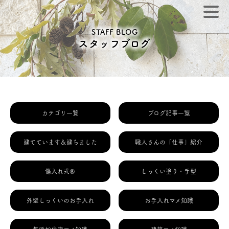
STAFF BLOG
スタッフブログ
カテゴリ一覧
ブログ記事一覧
建てています＆建ちました
職人さんの「仕事」紹介
傷入れ式®
しっくい塗り・手型
外壁しっくいのお手入れ
お手入れマメ知識