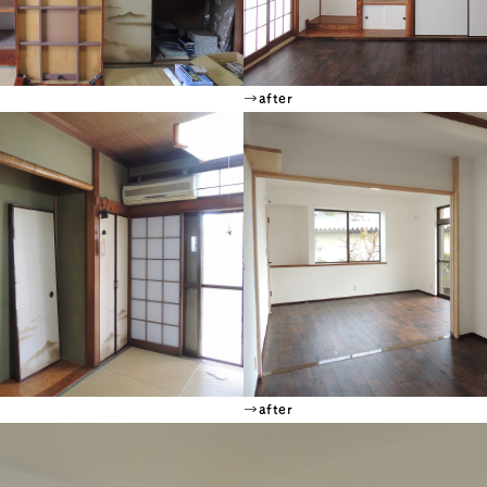
→after
→after