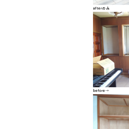
afterのみ
before→