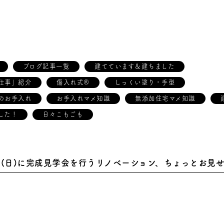
ブログ記事一覧
建てています＆建ちました
仕事」紹介
傷入れ式®
しっくい塗り・手型
のお手入れ
お手入れマメ知識
無添加住宅マメ知識
した！
日々こもごも
17(日)に完成見学会を行うリノベーション、ちょっとお見