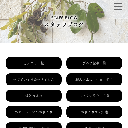
STAFF BLOG
スタッフブログ
カテゴリ一覧
ブログ記事一覧
建てています＆建ちました
職人さんの「仕事」紹介
傷入れ式®
しっくい塗り・手型
外壁しっくいのお手入れ
お手入れマメ知識