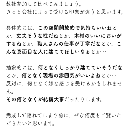
数社参加して比べてみましょう。
きっと会社によって受ける印象が違うと思います。
具体的には、
この空間開放的で気持ちいいね
と
か、
丈夫そうな柱だね
とか、
木材のいいにおいが
するね
とか、
職人さんの仕事が丁寧だな
とか、
こ
んな真面目な人に建ててほしいなぁ
とか…
抽象的には、
何となくしっかり建てていそうだな
とか、
何となく現場の雰囲気がいいよね
とか…
反対に、何となく嫌な感じを受けるかもしれませ
ん。
その何となくが結構大事
だったりします。
完成して隠れてしまう前に、ぜひ何度もご覧いた
だきたいと思います。