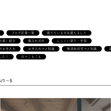
ブログ記事一覧
建てています＆建ちました
仕事」紹介
傷入れ式®
しっくい塗り・手型
のお手入れ
お手入れマメ知識
無添加住宅マメ知識
した！
日々こもごも
/1～5