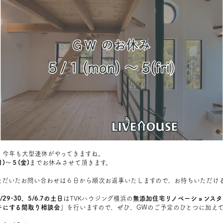
。今年も大型連休がやってきますね。
月)～５(金)
までお休みさせて頂きます。
ただいたお問い合わせは６日から順次お返事いたしますので、お待ちいただけ
/29･30、5/6.7の土日
はTVKハウジング横浜の
無添加住宅リノベーションスタ
チにする間取り相談会」
を行いますので、ぜひ、GWのご予定のひとつに加え