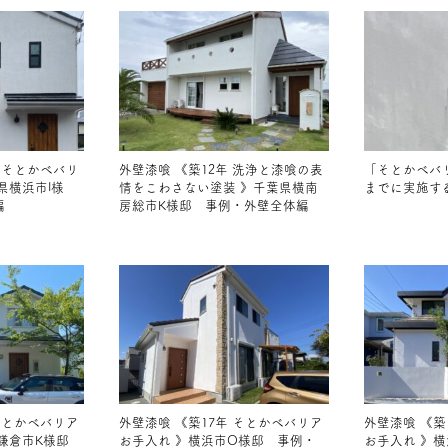
 そとかべバリ
外壁漆喰 《築12年 洗浄と漆喰の表
「そとかべバ
県横浜市I様
情をこわさない塗装 》千葉県横南
までに実施す
編
房総市K様邸 事例・外壁全体編
そとかべバリア
外壁漆喰 《築17年 そとかべバリア
外壁漆喰 《築
県鎌倉市K様邸
お手入れ 》横浜市O様邸 事例・
お手入れ 》