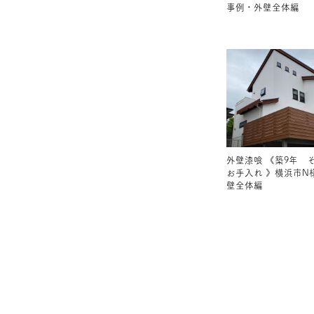
事例・外壁全体編
外壁漆喰 《築9年 
お手入れ 》横浜市N
壁全体編