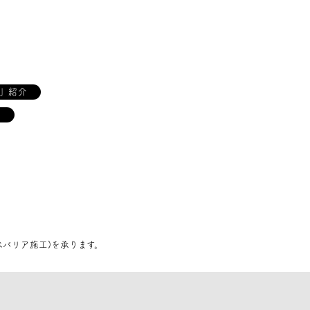
」紹介
識
バリア施工)を承ります。