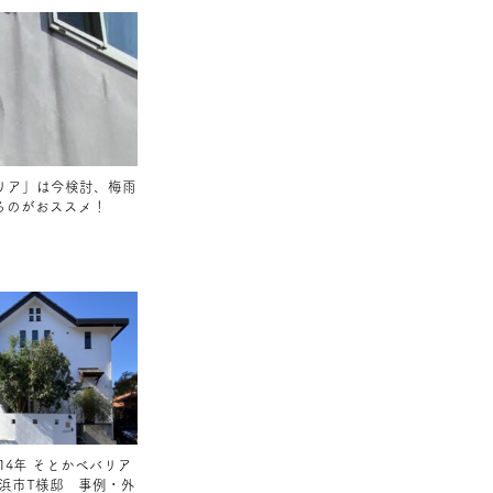
リア」は今検討、梅雨
るのがおススメ！
14年 そとかべバリア
横浜市T様邸 事例・外