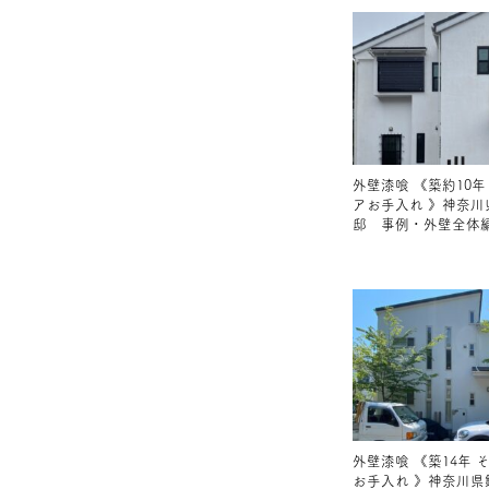
外壁漆喰 《築約10年
アお手入れ 》神奈川
邸 事例・外壁全体
外壁漆喰 《築14年 
お手入れ 》神奈川