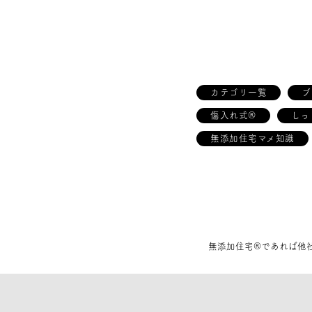
カテゴリ一覧
ブ
傷入れ式®
しっ
無添加住宅マメ知識
無添加住宅®であれば他