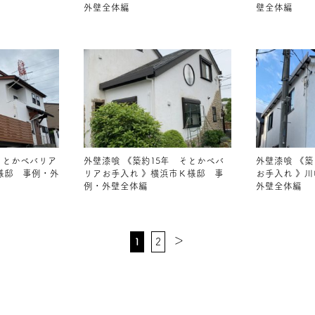
外壁全体編
壁全体編
そとかべバリア
外壁漆喰 《築約15年 そとかべバ
外壁漆喰 《築
様邸 事例・外
リアお手入れ 》横浜市Ｋ様邸 事
お手入れ 》
例・外壁全体編
外壁全体編
＞
1
2