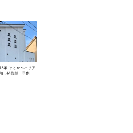
13年 そとかべバリア
川崎市M様邸 事例・