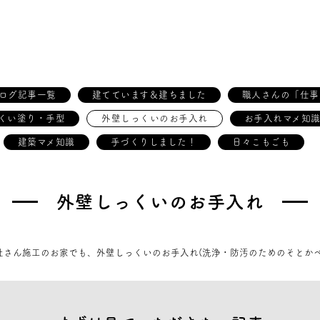
ログ記事一覧
建てています＆建ちました
職人さんの「仕事
くい塗り・手型
外壁しっくいのお手入れ
お手入れマメ知
建築マメ知識
手づくりしました！
日々こもごも
外壁しっくいのお手入れ
社さん施工のお家でも、外壁しっくいのお手入れ(洗浄・防汚のためのそとかべ