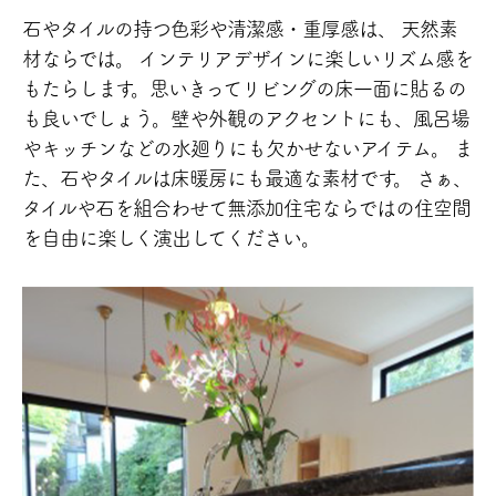
石やタイルの持つ色彩や清潔感・重厚感は、
天然素
材ならでは。
インテリアデザインに楽しいリズム感を
もたらします。
思いきってリビングの床一面に貼るの
も良いでしょう。
壁や外観のアクセントにも、風呂場
やキッチンなどの
水廻りにも欠かせないアイテム。
ま
た、石やタイルは床暖房にも最適な素材です。
さぁ、
タイルや石を組合わせて無添加住宅ならではの
住空間
を自由に楽しく演出してください。