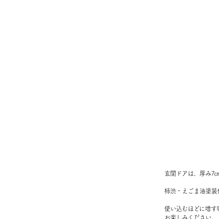
玄関ドアは、厚み7
柿渋・えごま油塗装
使い込むほどに増す
お楽しみください。