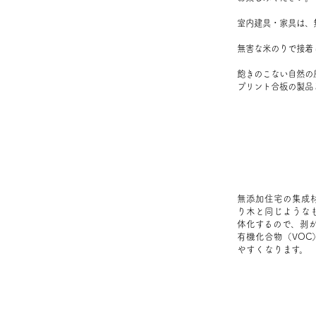
室内建具・家具は、
無害な米のりで接着
飽きのこない自然の
プリント合板の製品
無添加住宅の集成
り木と同じような
体化するので、剥
有機化合物（VO
やすくなります。