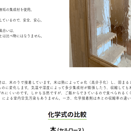
無垢の集成材を使用。
しているので、安全、安心。
風合いは、
とは比べ物にはなりません。
材は、米のりで接着しています。米は熱によってα化（高分子化）し、固まる
ものに変化します。気温や湿度によって多少集成材が膨張したり、収縮しても
がれにくいのです。しかも当然ですが、ご飯からできているので食べられるく
C）による室内空気汚染もありません。一方、化学接着剤は木との収縮率の違