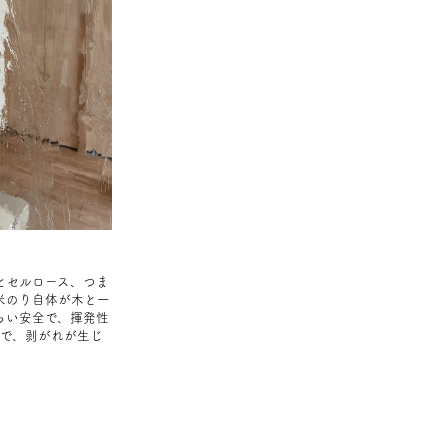
とセルロース、つま
米のり自体が木と一
らい安全で、揮発性
いで、剥がれが生じ