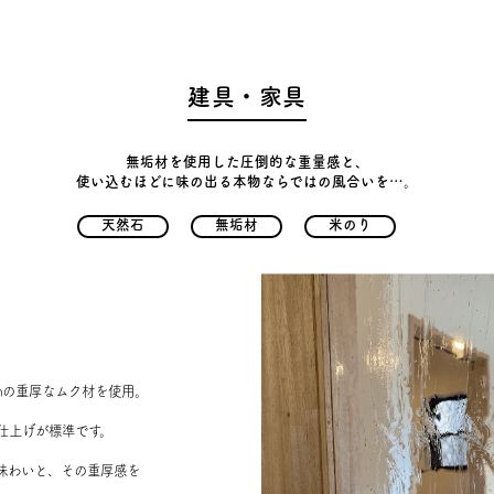
建具・家具
無垢材を使用した圧倒的な重量感と、
使い込むほどに味の出る本物ならではの風合いを…。
天然石
無垢材
米のり
㎝の重厚なムク材を使用。
仕上げが標準です。
味わいと、その重厚感を