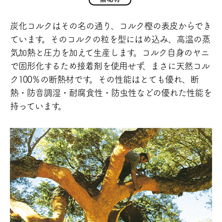
炭化コルクはその名の通り、コルク樫の表皮からでき
て
います。
そのコルクの粒を型にはめ込み、高温の蒸
気加熱と圧力
を加えて生産します。
コルク自身のヤニ
で固形化するため接着剤を使用せず、
まさに天然コル
ク100％の断熱材です。
その性能はとても優れ、断
熱・防音調湿・耐腐食性・防
虫性などの優れた性能を
持っています。