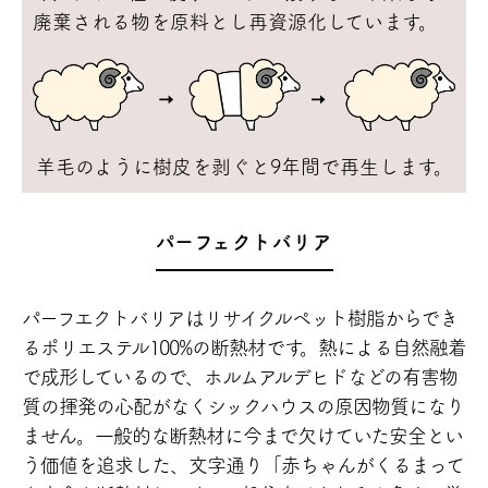
廃棄される物を原料とし再資源化しています。
羊毛のように樹皮を剥ぐと9年間で再生します。
パーフェクトバリア
パーフエクトバリアはリサイクルペット樹脂から
でき
るポリエステル100%の断熱材です。
熱による自然融着
で成形しているので、ホルムア
ルデヒドなどの有害物
質の揮発の心配がなくシッ
クハウスの原因物質になり
ません。
一般的な断熱材に今まで欠けていた安全とい
う価
値を追求した、文字通り「赤ちゃんがくるまって