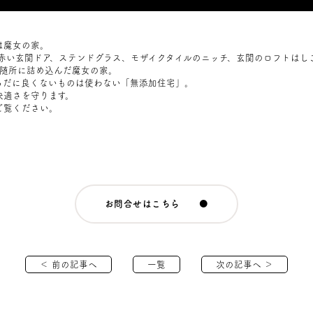
は魔女の家。
赤い玄関ドア、ステンドグラス、モザイクタイルのニッチ、玄関のロフトはしご
を随所に詰め込んだ魔女の家。
らだに良くないものは使わない「無添加住宅」。
快適さを守ります。
ご覧ください。
お問合せはこちら ●
＜ 前の記事へ
一覧
次の記事へ ＞