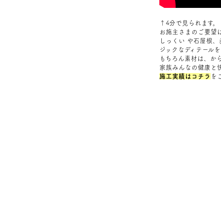
↑4分で見られます。
お施主さまのご要望
しっくい や石屋根、
ジックなディテール
もちろん素材は、か
家族みんなの健康と
施工実績はコチラ
を