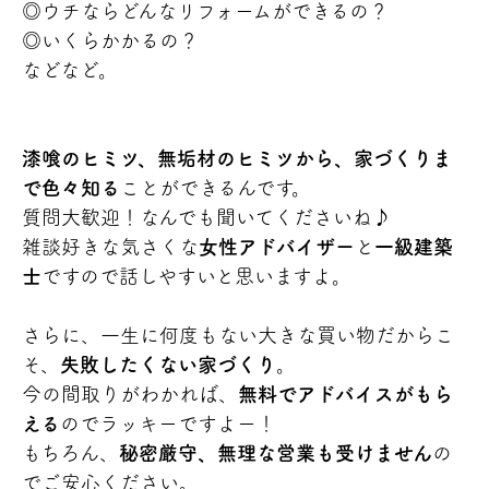
◎ウチならどんなリフォームができるの？
◎いくらかかるの？
などなど。
漆喰のヒミツ、無垢材のヒミツから、家づくりま
で色々知る
ことができるんです。
質問大歓迎！なんでも聞いてくださいね♪
雑談好きな気さくな
女性アドバイザー
と
一級建築
士
ですので話しやすいと思いますよ。
さらに、一生に何度もない大きな買い物だからこ
そ、
失敗したくない家づくり
。
今の間取りがわかれば、
無料でアドバイスがもら
える
のでラッキーですよー！
もちろん、
秘密厳守、無理な営業も受けません
の
でご安心ください。