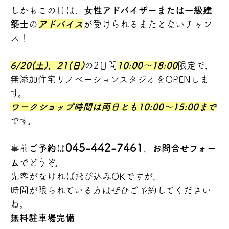
しかもこの日は、
女性アドバイザーまたは一級建
築士
の
アドバイス
が受けられるまたとないチャン
ス！
6/20(土)、21(日)
の2日間
10:00～18:00
限定で、
無添加住宅リノベーションスタジオをOPENしま
す。
ワークショップ時間は両日とも10:00～15:00まで
です。
045-442-7461
事前
ご予約
は
、
お問合せフォー
ム
でどうぞ。
先客がなければ飛び込みOKですが、
時間が限られている方はぜひご予約してください
ね。
無料駐車場完備