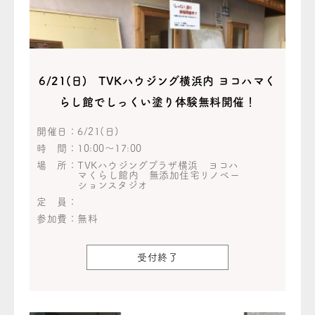
6/21(日) TVKハウジング横浜内 ヨコハマく
らし館でしっくい塗り体験無料開催！
開催日：
6/21(日)
時 間：
10:00～17:00
場 所：
TVKハウジングプラザ横浜 ヨコハ
マくらし館内 無添加住宅リノベー
ションスタジオ
定 員：
参加費：
無料
受付終了