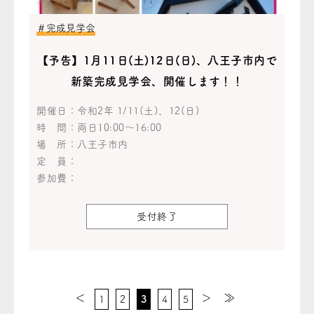
＃完成見学会
【予告】1月11日(土)12日(日)、八王子市内で
新築完成見学会、開催します！！
開催日：
令和2年 1/11(土)、12(日)
時 間：
両日10:00～16:00
場 所：
八王子市内
定 員：
参加費：
受付終了
＜
＞
≫
1
2
3
4
5