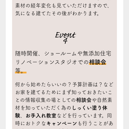
素材の経年変化も見ていただけますので、
気になる建てたその後がわかります。
Event
4
随時開催、ショールームや無添加住宅
リノベーションスタジオでの
相談会
等。
何から始めたらいいの？予算計画は？など
お家を建てるためにまず知っておきたいこ
との情報収集の場としての
相談会
や自然素
材を知っていただく為の
しっくい塗り体
験
、
お手入れ教室
などを行っています。同
時におトクな
キャンペーン
も行うことがあ