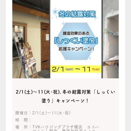
2/1(土)～11(火･祝)､冬の結露対策「しっくい
塗り」キャンペーン！
開催日：
2/1(土)～11(火･祝)
時 間：
場 所：
TVKハウジングプラザ横浜 ヨコハ