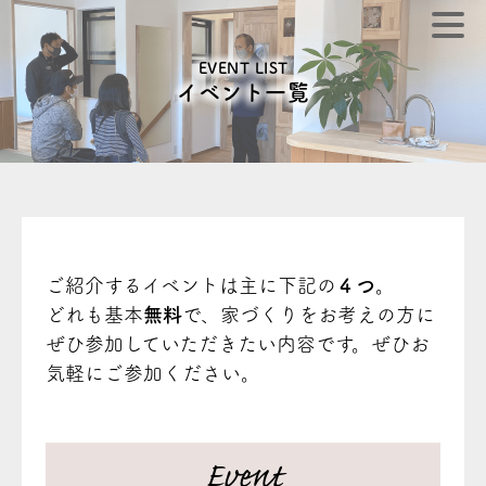
EVENT LIST
イベント一覧
ご紹介するイベントは主に下記の
４つ
。
どれも基本
無料
で、家づくりをお考えの方に
ぜひ参加していただきたい内容です。ぜひお
気軽にご参加ください。
Event