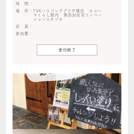
時 間：
場 所：
TVKハウジングプラザ横浜 ヨコハ
マくらし館内 無添加住宅リノベー
ションスタジオ
定 員：
参加費：
受付終了