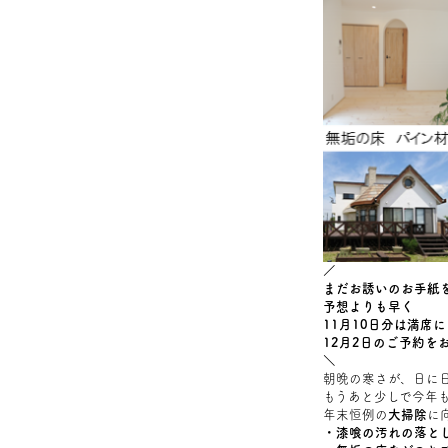
／
まだお誘いのお手紙
予想よりも早く
11月10日分は満席
12月2日のご予約を
＼
朝晩の寒さが、日に
もうあと少しで今年
年末恒例の
大掃除
に
・漆喰の汚れの落と