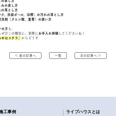
ズの直し方
こみの直し方
れの落とし方
ンク、洗面ボール、浴槽）の汚れの落とし方
然洗剤（クエン酸、重曹）の使い方
いの方
も、
もぜひこの機会に、実際に
お手入れ
体験
してくださいね！
わせはコチラ」
からどうぞ
＜ 前の記事へ
一覧
次の記事へ ＞
施工事例
ライブハウスとは