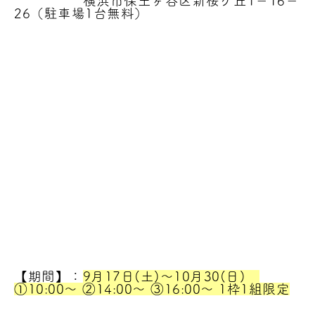
横浜市保土ヶ谷区新桜ケ丘1－16－
26（駐車場1台無料）
【期間】：
9月17日(土)～10月30(日)
①10:00～ ②14:00～ ③16:00～ 1枠1組限定