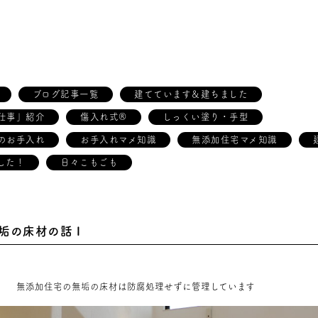
ブログ記事一覧
建てています＆建ちました
仕事」紹介
傷入れ式®
しっくい塗り・手型
のお手入れ
お手入れマメ知識
無添加住宅マメ知識
した！
日々こもごも
垢の床材の話Ⅰ
 無添加住宅の無垢の床材は防腐処理せずに管理しています