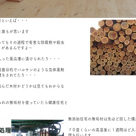
家といえば・・・
と誰もが思います
ってもその過程で有害な防腐剤や殺虫
とがあるんですよ～
入った薬品漕に漬けられたり・・・
殺菌目的でバルサンのような気体薬剤
理をされてたり・・・
踏んだ木材かどうかは見てもわからな
みれの無垢材を使っていたら健康住宅
と
無添加住宅の無垢材は先ほど話した燻
７０度くらいの高温釜に１週間ほど入
理を行います