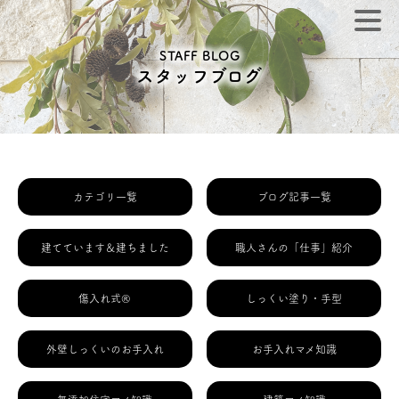
STAFF BLOG
スタッフブログ
カテゴリ一覧
ブログ記事一覧
建てています＆建ちました
職人さんの「仕事」紹介
傷入れ式®
しっくい塗り・手型
外壁しっくいのお手入れ
お手入れマメ知識