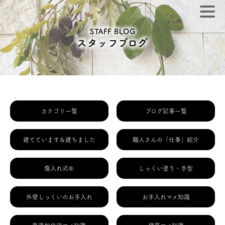
STAFF BLOG
スタッフブログ
カテゴリ一覧
ブログ記事一覧
建てています＆建ちました
職人さんの「仕事」紹介
傷入れ式®
しっくい塗り・手型
外壁しっくいのお手入れ
お手入れマメ知識