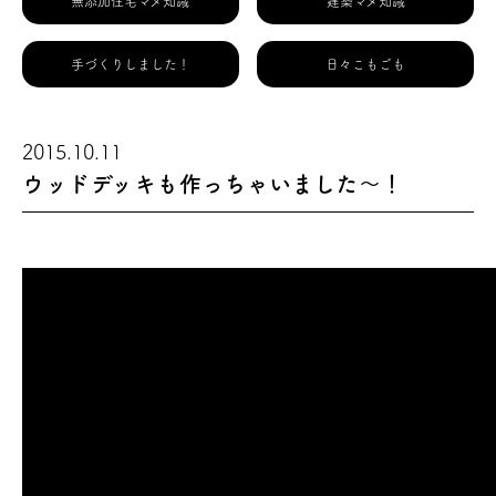
無添加住宅マメ知識
建築マメ知識
手づくりしました！
日々こもごも
2015.10.11
ウッドデッキも作っちゃいました～！