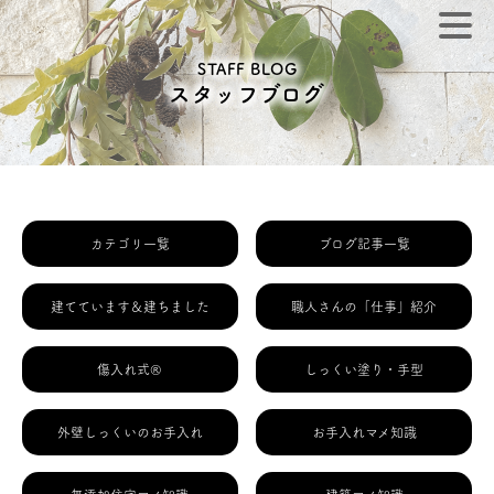
STAFF BLOG
スタッフブログ
カテゴリ一覧
ブログ記事一覧
建てています＆建ちました
職人さんの「仕事」紹介
傷入れ式®
しっくい塗り・手型
外壁しっくいのお手入れ
お手入れマメ知識