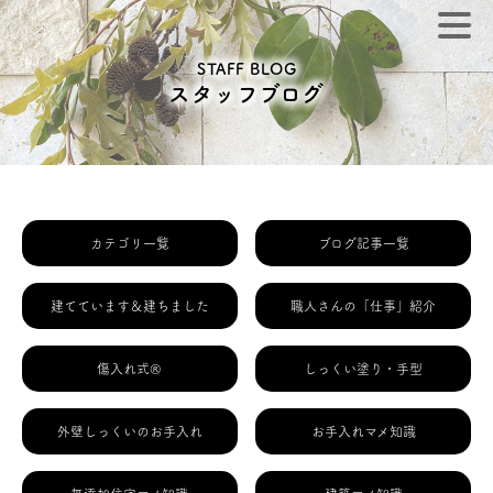
STAFF BLOG
スタッフブログ
カテゴリ一覧
ブログ記事一覧
建てています＆建ちました
職人さんの「仕事」紹介
傷入れ式®
しっくい塗り・手型
外壁しっくいのお手入れ
お手入れマメ知識