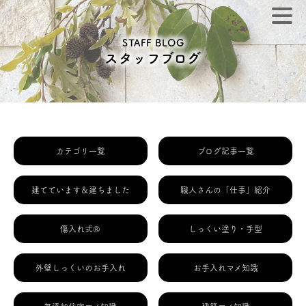
STAFF BLOG
スタッフブログ
カテゴリ一覧
ブログ記事一覧
建てています＆建ちました
職人さんの「仕事」紹介
傷入れ式®
しっくい塗り・手型
外壁しっくいのお手入れ
お手入れマメ知識