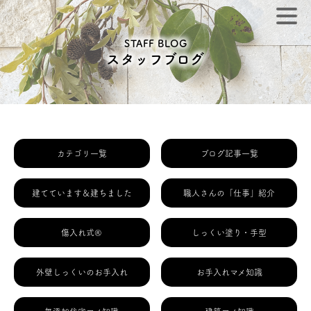
STAFF BLOG
スタッフブログ
カテゴリ一覧
ブログ記事一覧
建てています＆建ちました
職人さんの「仕事」紹介
傷入れ式®
しっくい塗り・手型
外壁しっくいのお手入れ
お手入れマメ知識