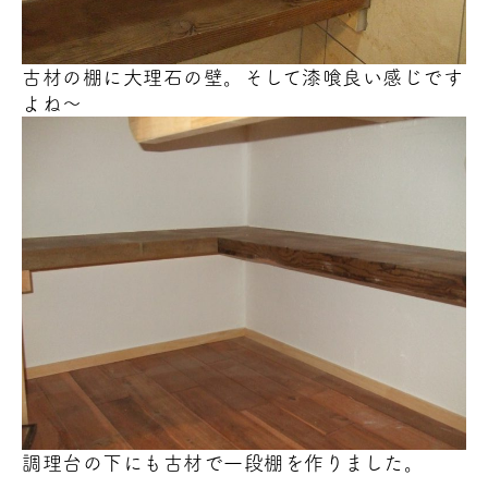
古材の棚に大理石の壁。そして漆喰
良い感じ
です
よね～
調理台の下にも古材で一段棚を作りました。