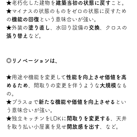
★
老朽化した建物を
建築当初の状態に戻す
こと。
★
マイナスの状態のものをゼロの状態に戻すため
の
機能の回復
という意味合いが強い。
★
外装の
塗り直し
、水回り設備の
交換
、クロスの
張り替え
など。
◎リノベーションは、
★
用途や機能を変更して
性能を向上させ価値を高
めるため
、間取りの変更を伴うような
大規模
なも
の。
★
プラスαで
新たな機能や価値を向上させる
とい
う意味合いが強い。
★
独立キッチンをLDKに
間取りを変更する
、天井
を取り払い小屋裏を見せ
開放感を出す
、など。