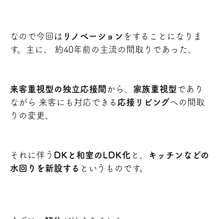
なので今回は
リノべーション
をすることになりま
す。主に、 約40年前の主流の間取りであった、
来客重視型の独立応接間
から、
家族重視型
であり
ながら 来客にも対応できる
応接リビング
への間取
りの変更、
それに伴う
DKと和室のLDK化
と、
キッチンなどの
水回りを新設する
というものです。