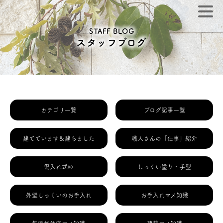
STAFF BLOG
スタッフブログ
カテゴリ一覧
ブログ記事一覧
建てています＆建ちました
職人さんの「仕事」紹介
傷入れ式®
しっくい塗り・手型
外壁しっくいのお手入れ
お手入れマメ知識