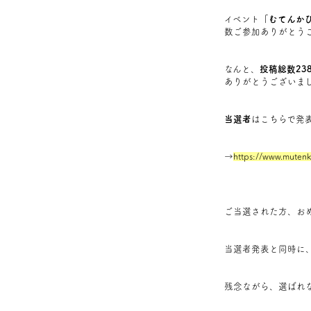
イベント
「むてんかびと
数ご参加ありがとう
なんと、
投稿総数238
ありがとうございま
当選者
はこちらで発
→
https://www.mutenk
ご当選された方、お
当選者発表と同時に
残念ながら、選ばれ