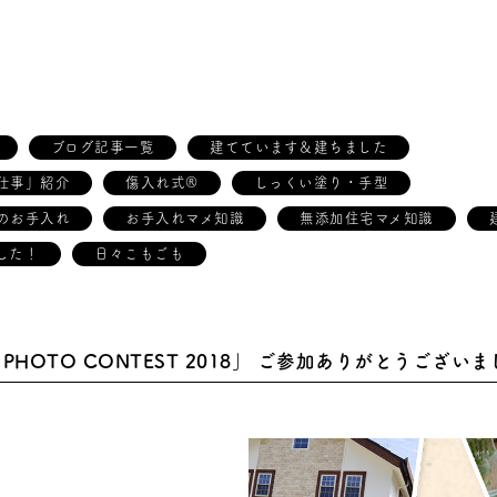
ブログ記事一覧
建てています＆建ちました
仕事」紹介
傷入れ式®
しっくい塗り・手型
のお手入れ
お手入れマメ知識
無添加住宅マメ知識
した！
日々こもごも
PHOTO CONTEST 2018」 ご参加ありがとうござい