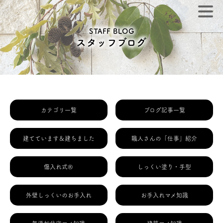
STAFF BLOG
スタッフブログ
カテゴリ一覧
ブログ記事一覧
建てています＆建ちました
職人さんの「仕事」紹介
傷入れ式®
しっくい塗り・手型
外壁しっくいのお手入れ
お手入れマメ知識