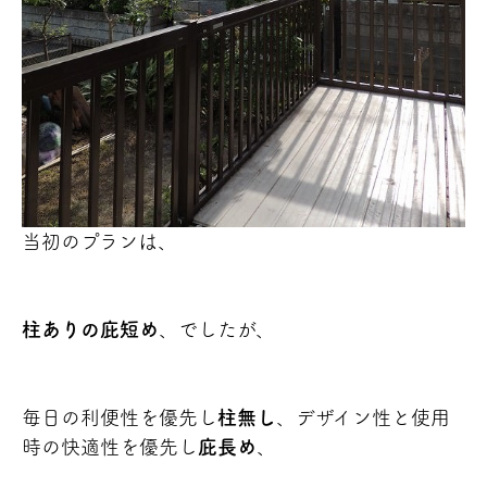
当初のプランは、
柱ありの庇短め
、でしたが、
毎日の利便性を優先し
柱無し
、デザイン性と使用
時の快適性を優先し
庇長め
、