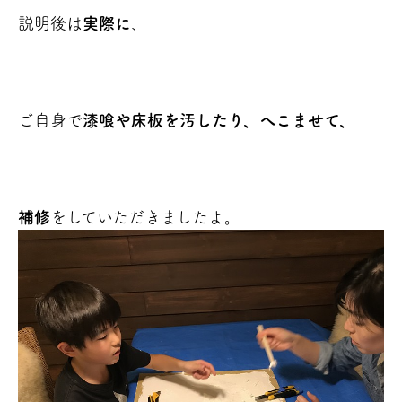
説明後は
実際に
、
ご自身で
漆喰や床板を汚したり、へこませて、
補修
をしていただきましたよ。