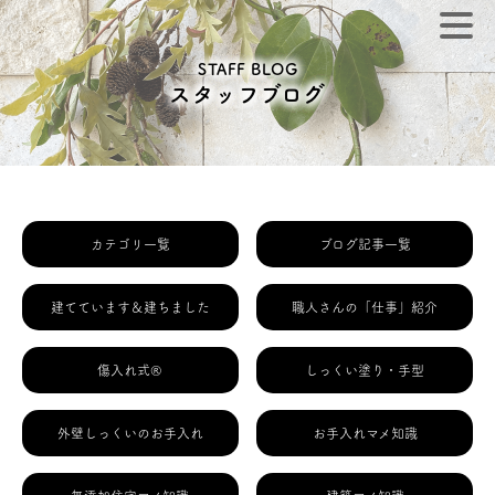
STAFF BLOG
スタッフブログ
カテゴリ一覧
ブログ記事一覧
建てています＆建ちました
職人さんの「仕事」紹介
傷入れ式®
しっくい塗り・手型
外壁しっくいのお手入れ
お手入れマメ知識