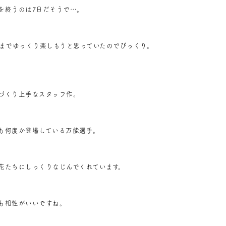
を終うのは7日だそうで…。
日までゆっくり楽しもうと思っていたのでびっくり。
づくり上手なスタッフ作。
も何度か登場している万能選手。
花たちにしっくりなじんでくれています。
も相性がいいですね。