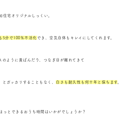
加住宅オリジナルしっくい。
5分で100％不活化
でき、空気自体もキレイにしてくれます。
スのように黄ばんだり、つなぎ目が離れてきて
」とガッカリすることもなく、
白さも耐久性も何十年と保ちます
。
ほっとできるおうち時間はいかがでしょうか？