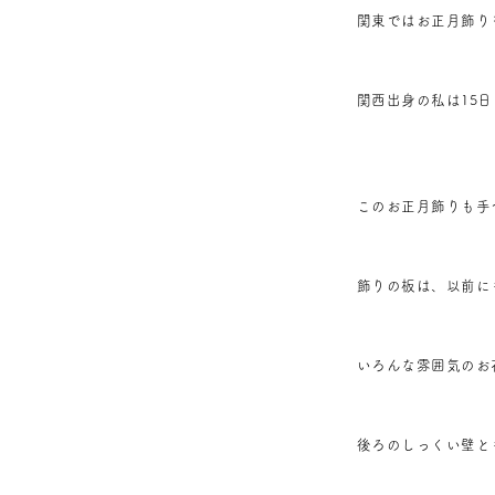
関東ではお正月飾り
関西出身の私は15
このお正月飾りも手
飾りの板は、以前に
いろんな雰囲気のお
後ろのしっくい壁と