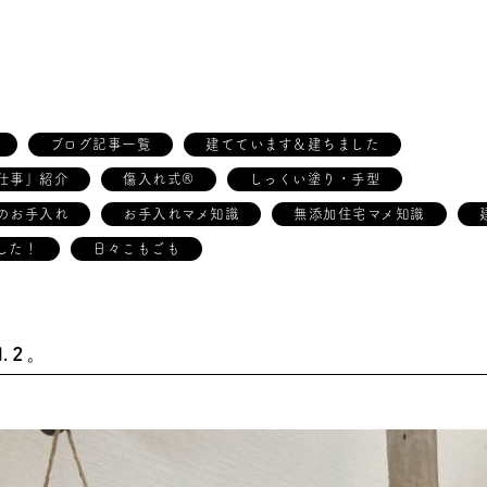
ブログ記事一覧
建てています＆建ちました
仕事」紹介
傷入れ式®
しっくい塗り・手型
のお手入れ
お手入れマメ知識
無添加住宅マメ知識
した！
日々こもごも
l.２。