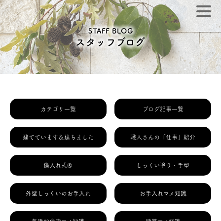
STAFF BLOG
スタッフブログ
カテゴリ一覧
ブログ記事一覧
建てています＆建ちました
職人さんの「仕事」紹介
傷入れ式®
しっくい塗り・手型
外壁しっくいのお手入れ
お手入れマメ知識