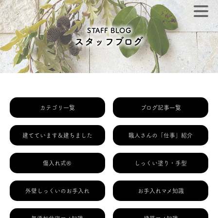
STAFF BLOG
スタッフブログ
カテゴリ一覧
ブログ記事一覧
建てています＆建ちました
職人さんの「仕事」紹介
傷入れ式®
しっくい塗り・手型
外壁しっくいのお手入れ
お手入れマメ知識