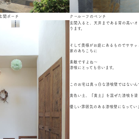
玄関ポーチ
クールーフのベンチ
玄関入ると、天井まである背の高いオ
ります。
そして奥様がお庭にあるものでササッ
家のあちこちに
素敵ですよね～
漆喰にとっても合います。
このお宅は真っ白な漆喰壁ではないん
黄色い土、『黄土』を混ぜた漆喰を塗
優しい雰囲気のある漆喰壁になってい