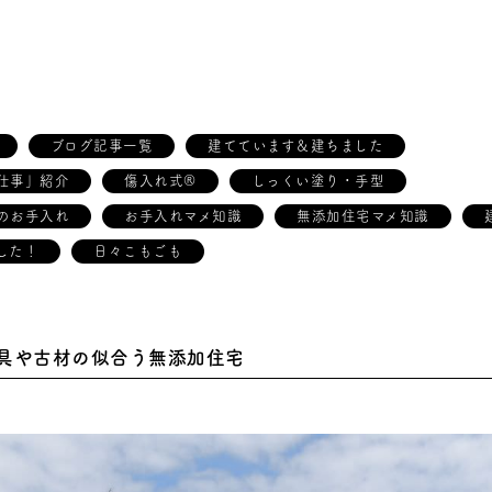
ブログ記事一覧
建てています＆建ちました
仕事」紹介
傷入れ式®
しっくい塗り・手型
のお手入れ
お手入れマメ知識
無添加住宅マメ知識
した！
日々こもごも
具や古材の似合う無添加住宅