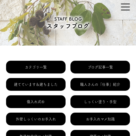
STAFF BLOG
スタッフブログ
カテゴリ一覧
ブログ記事一覧
建てています＆建ちました
職人さんの「仕事」紹介
傷入れ式®
しっくい塗り・手型
外壁しっくいのお手入れ
お手入れマメ知識