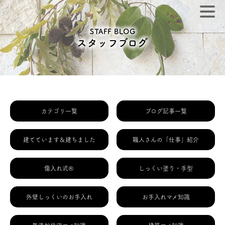
STAFF BLOG
スタッフブログ
カテゴリ一覧
ブログ記事一覧
建てています＆建ちました
職人さんの「仕事」紹介
傷入れ式®
しっくい塗り・手型
外壁しっくいのお手入れ
お手入れマメ知識